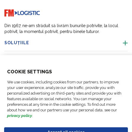
Go to home page
Din 1967, ne-am străduit să livrăm bunurile potrivite, la locul
potrivit, la momentul potrivit, pentru binele tuturor.
SOLUȚIILE
DESPRE NOI
COO
KIE SETTINGS
ACTIVITĂȚI
We use cookies, including cookies from our partners, to improve
your user experience, analyze our site traffic, provide you with
ACTIVITĂȚI
personalized advertising on third-party sites and provide you with
features available on social networks. You can manage your
preferences at any time in the cookie settings. To find out more
URMAȚI-NE
about how we and our partners use your personal data, see our
privacy policy
.