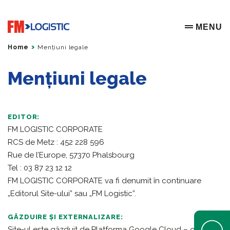
Go to home page
MENU
OPEN ME
Home
Mențiuni legale
Mențiuni legale
EDITOR:
FM LOGISTIC CORPORATE
RCS de Metz : 452 228 596
Rue de l’Europe, 57370 Phalsbourg
Tel : 03 87 23 12 12
FM LOGISTIC CORPORATE va fi denumit în continuare
„Editorul Site-ului” sau „FM Logistic”.
GĂZDUIRE ȘI EXTERNALIZARE:
Open Help 
Site-ul este găzduit de Platforma Google Cloud – o