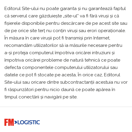
Editorul Site-ului nu poate garanta și nu garantează faptul
că serverul care găzduiește „site-ul” va fi fără viruși și că
fișierele disponibile pentru descărcare de pe acest site sau
de pe orice site terț nu conțin viruși sau erori operaționale.
În măsura în care virușii pot fi transmişi prin Internet,
recomandăm utilizatorilor să ia măsurile necesare pentru
a-și proteja computerul împotriva oricărei intruziuni și
împotriva oricărei probleme de natură tehnică ce poate
defecta componentele computerului utilizatorului sau
datele ce pot fi stocate pe acesta, În orice caz, Editorul
Site-ului sau oricare dintre subcontractanții acestuia nu vor
fi răspunzători pentru nicio daună ce poate apărea în
timpul conectării și navigării pe site.
Go to home page