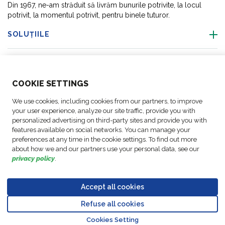
Din 1967, ne-am străduit să livrăm bunurile potrivite, la locul
potrivit, la momentul potrivit, pentru binele tuturor.
SOLUȚIILE
DESPRE NOI
COO
KIE SETTINGS
ACTIVITĂȚI
We use cookies, including cookies from our partners, to improve
your user experience, analyze our site traffic, provide you with
ACTIVITĂȚI
personalized advertising on third-party sites and provide you with
features available on social networks. You can manage your
preferences at any time in the cookie settings. To find out more
URMAȚI-NE
about how we and our partners use your personal data, see our
privacy policy
.
Accept all cookies
© Copyright FM
Setări
Mențiuni
Politica privind
Cod de
Refuse all cookies
Go to top o
Logistic, 2026
cookie
legale
protecția datelor
conduită
Cookies Setting