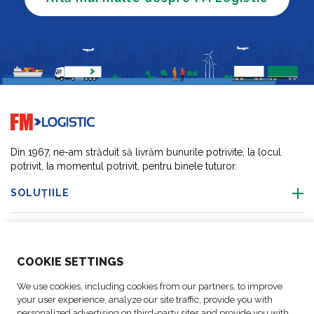
Go to home page
Din 1967, ne-am străduit să livrăm bunurile potrivite, la locul
potrivit, la momentul potrivit, pentru binele tuturor.
SOLUȚIILE
DESPRE NOI
COO
KIE SETTINGS
ACTIVITĂȚI
We use cookies, including cookies from our partners, to improve
your user experience, analyze our site traffic, provide you with
ACTIVITĂȚI
personalized advertising on third-party sites and provide you with