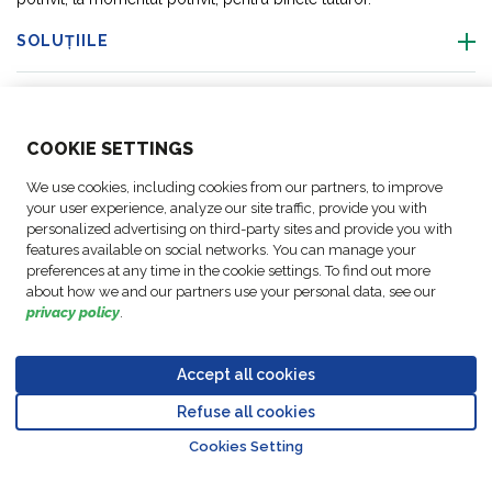
SOLUȚIILE
DESPRE NOI
COO
KIE SETTINGS
ACTIVITĂȚI
We use cookies, including cookies from our partners, to improve
your user experience, analyze our site traffic, provide you with
ACTIVITĂȚI
personalized advertising on third-party sites and provide you with
features available on social networks. You can manage your
preferences at any time in the cookie settings. To find out more
URMAȚI-NE
about how we and our partners use your personal data, see our
privacy policy
.
Accept all cookies
© Copyright FM
Setări
Mențiuni
Politica privind
Cod de
Refuse all cookies
Go to top o
Logistic, 2026
cookie
legale
protecția datelor
conduită
Cookies Setting