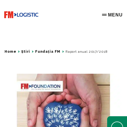
Go to home page
MENU
OPEN ME
Home
Știri
Fundația FM
Raport anual 2017/2018
Open Help 