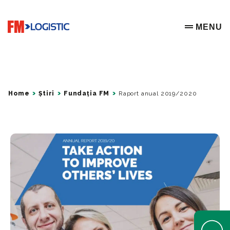
Go to home page
MENU
OPEN ME
Home
Știri
Fundația FM
Raport anual 2019/2020
Open Help 