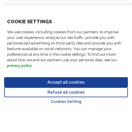
DESPRE NOI
COO
KIE SETTINGS
ACTIVITĂȚI
We use cookies, including cookies from our partners, to improve
your user experience, analyze our site traffic, provide you with
ACTIVITĂȚI
personalized advertising on third-party sites and provide you with
features available on social networks. You can manage your
preferences at any time in the cookie settings. To find out more
URMAȚI-NE
about how we and our partners use your personal data, see our
privacy policy
.
Accept all cookies
© Copyright FM
Setări
Mențiuni
Politica privind
Cod de
Refuse all cookies
Go to top o
Logistic, 2026
cookie
legale
protecția datelor
conduită
Cookies Setting